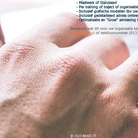
- Maatwerk of Standaard
- Per training of traject of organisatie
- Inclusief grafische modellen tbv uw
- Inclusief gedetailleerd advies omtren
- Optimalisatie en "Groei" advisering 
Benieuwd wat dit voor uw organisatie k
info@basicit.nl
of telefoonnummer (013
© 2023 BASIC-IT