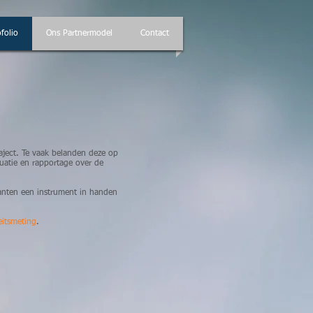
folio
Ons Partnermodel
Contact
raject. Te vaak belanden deze op
uatie en rapportage over de
lanten een instrument in handen
eitsmeting
.