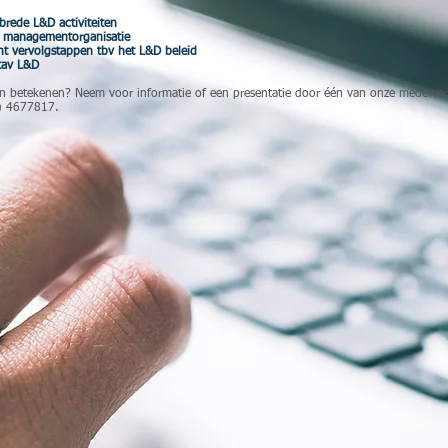
brede L&D activiteiten
 managementorganisatie
t vervolgstappen tbv het L&D beleid
tav L&D
an betekenen? Neem voor informatie of een presentatie door één van onze medewer
) 4677817.