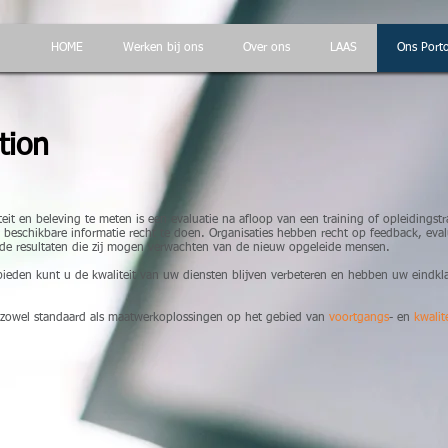
HOME
Werken bij ons
Over ons
LAAS
Ons Porto
tion
it en beleving te meten is een evaluatie na afloop van een training of opleidingst
beschikbare informatie recht te doen. Organisaties hebben recht op feedback, eval
de resultaten die zij mogen verwachten van de nieuw opgeleide mensen.
bieden kunt u de kwaliteit van uw diensten blijven verbeteren en hebben uw eindk
rt zowel standaard als maatwerkoplossingen op het gebied van
voortgangs
- en
kwalit