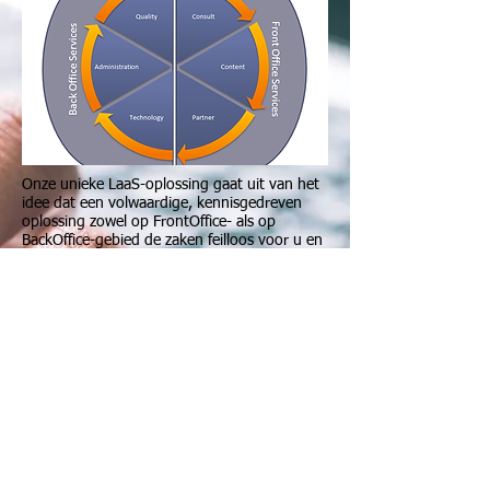
Onze unieke LaaS-oplossing gaat uit van het
idee dat een volwaardige, kennisgedreven
oplossing zowel op FrontOffice- als op
BackOffice-gebied de zaken feilloos voor u en
uw klanten inregelt, zonder hoofdbrekens
aan uw kant.
BASIC-IT is op beide fronten actief. Voor
zowel FrontOffice als Backoffice bieden wij
totaaloplossingen.
Wat kan het LAAS model voor u en uw
klanten betekenen? Lees verder op de
pagina's LAAS en Ons Portfolio, of neem voor
een presentatie door één van onze
medewerkers contact met ons op via
info@basicit.nl
of telefoonnummer
013 46 77
817
.