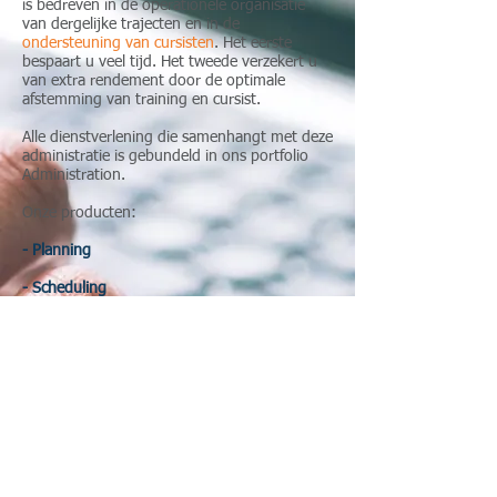
is bedreven in de operationele organisatie
van dergelijke trajecten en in de
ondersteuning van cursisten
. Het eerste
bespaart u veel tijd. Het tweede verzekert u
van extra rendement door de optimale
afstemming van training en cursist.
Alle dienstverlening die samenhangt met deze
administratie is gebundeld in ons portfolio
Administration.
Onze producten:
- Planning
- Scheduling
- Coaching
- Facturatie
- Reporting
Benieuwd wat BASIC-IT voor uw organisatie
(en dus die van uw eindklanten) kan
betekenen? Neem voor informatie of een
presentatie door één van onze medewerkers