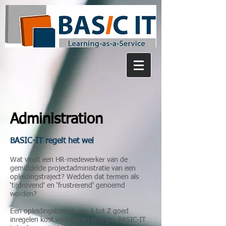
Administration
BASIC-IT regelt het wel
Wat vindt een HR-medewerker van de
gemiddelde projectadministratie van een
opleidingstraject? Wedden dat termen als
‘tijdrovend' en ‘frustrerend' genoemd
worden?
Een opleidingstraject van A tot Z goed
inregelen kost veel tijd en energie. BASIC-IT