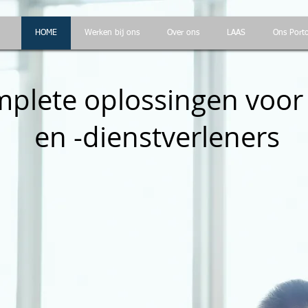
HOME
Werken bij ons
Over ons
LAAS
Ons Porto
mplete oplossingen voor 
en -dienstverleners