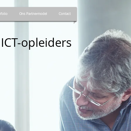
folio
Ons Partnermodel
Contact
ICT-opleiders